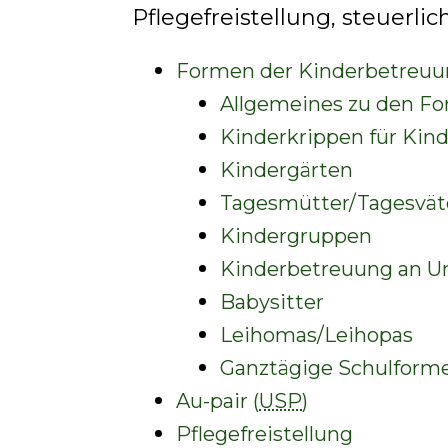
Pflegefreistellung, steuerl
Formen der Kinderbetreu
Allgemeines zu den F
Kinderkrippen für Kind
Kindergärten
Tagesmütter/Tagesvät
Kindergruppen
Kinderbetreuung an Un
Babysitter
Leihomas/Leihopas
Ganztägige Schulform
Au-pair (
USP
)
Pflegefreistellung