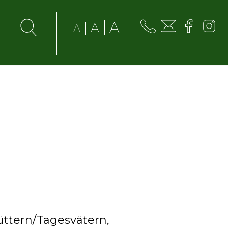
A
A
A
üttern/Tagesvätern,