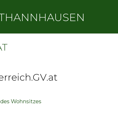
THANNHAUSEN
AT
rreich.GV.at
des Wohnsitzes